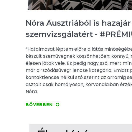
Nóra Ausztriából is hazajár
szemvizsgálatért - #PRÉM
“Hatalmasat léptem előre a látás minőségében
készült szemüvegnek köszönhetően: könnyű,
élesen látok vele. Ez pedig nagy szó, mert mí
már a “szódásüveg” lencse kategória. Emiatt
kontaktlencse nélkül szó szerint az orromig s
asztalt csak homályosan, körvonalaiban érzé
Nóra.
BŐVEBBEN