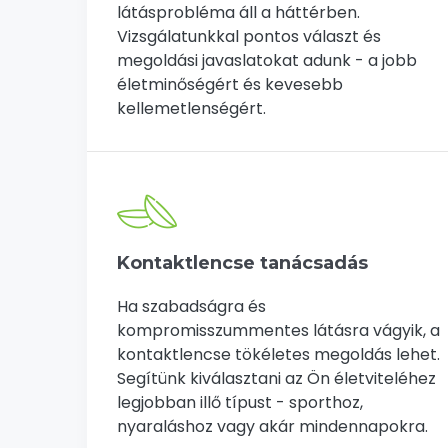
látásprobléma áll a háttérben.
Vizsgálatunkkal pontos választ és
megoldási javaslatokat adunk - a jobb
életminőségért és kevesebb
kellemetlenségért.
Kontaktlencse tanácsadás
Ha szabadságra és
kompromisszummentes látásra vágyik, a
kontaktlencse tökéletes megoldás lehet.
Segítünk kiválasztani az Ön életviteléhez
legjobban illő típust - sporthoz,
nyaraláshoz vagy akár mindennapokra.