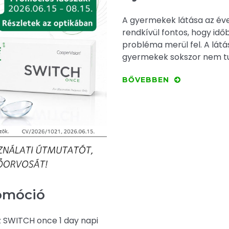
A gyermekek látása az éve
rendkívül fontos, hogy időb
probléma merül fel. A lát
gyermekek sokszor nem tu
BŐVEBBEN
romóció
z SWITCH once 1 day napi