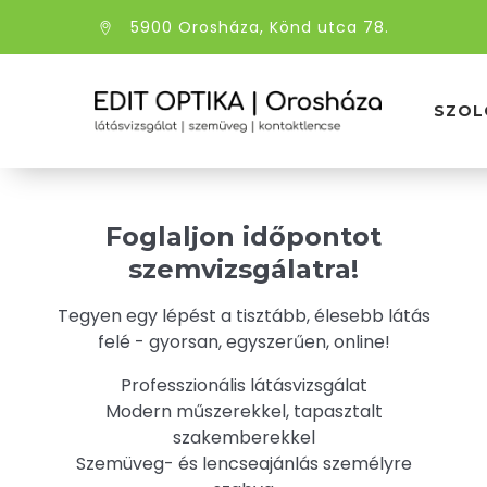
5900 Orosháza, Könd utca 78.
SZOL
Foglaljon időpontot
szemvizsgálatra!
Tegyen egy lépést a tisztább, élesebb látás
felé - gyorsan, egyszerűen, online!
Professzionális látásvizsgálat
Modern műszerekkel, tapasztalt
szakemberekkel
Szemüveg- és lencseajánlás személyre