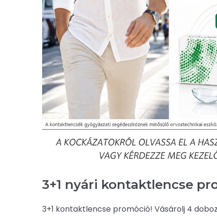
3+1 nyári kontaktlencse p
3+1 kontaktlencse promóció! Vásárolj 4 dobo