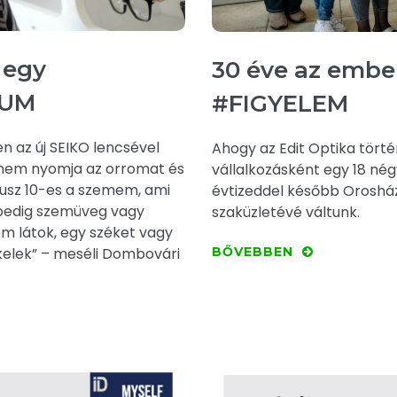
 egy
30 éve az ember
IUM
#FIGYELEM
 az új SEIKO lencsével
Ahogy az Edit Optika tört
 nem nyomja az orromat és
vállalkozásként egy 18 né
nusz 10-es a szemem, ami
évtizeddel később Oroshá
 pedig szemüveg vagy
szaküzletévé váltunk.
em látok, egy széket vagy
BŐVEBBEN
kelek” – meséli Dombovári