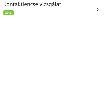
Kontaktlencse vizsgálat
›
30
p.