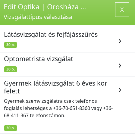
Edit Optika | Orosháza - Időpontfoglaló
X
Vizsgálattípus választása
Látásvizsgálat és fejfájásszűrés
›
30
p.
Optometrista vizsgálat
›
30
p.
Gyermek látásvizsgálat 6 éves kor
›
felett
Gyermek szemvizsgálatra csak telefonos
foglalás lehetséges a +36-70-651-8360 vagy +36-
68-411-367 telefonszámon.
30
p.