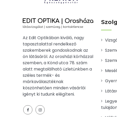
Szol
Az Edit Optikában kiváló, nagy
Vizsg
tapasztalattal rendelkező
szakemberek gondoskodnak az
Szemo
ön látásáról. Az orosházi kórházzal
Szemü
szemben, a Könd utca 78. szám
alatt megtalálható üzletünkben a
Mesél
széles termék- és
Gyerm
márkaválasztéknak
köszönhetően minden vásárlói
Látásv
igényt ki tudunk elégíteni.
Legye
tulajdo