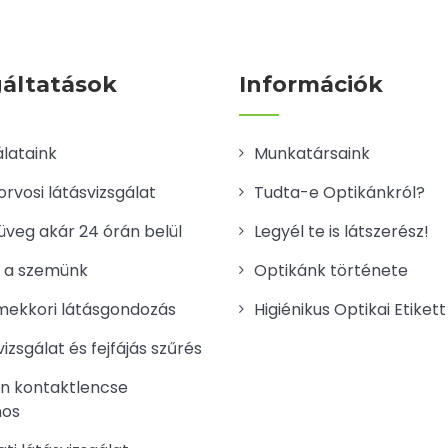
gáltatások
Információk
álataink
Munkatársaink
rvosi látásvizsgálat
Tudta-e Optikánkról?
veg akár 24 órán belül
Legyél te is látszerész!
 a szemünk
Optikánk története
ekkori látásgondozás
Higiénikus Optikai Etikett
izsgálat és fejfájás szűrés
n kontaktlencse
nos