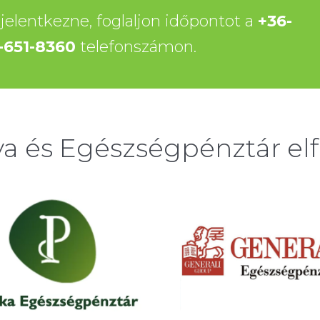
jelentkezne, foglaljon időpontot a
+36-
-651-8360
telefonszámon.
ya és Egészségpénztár el