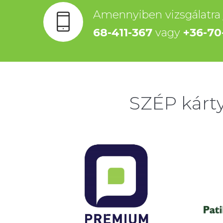
Amennyiben vizsgálatra 
68-411-367
vagy
+36-70
SZÉP kárt