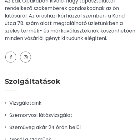
Az Edit Optikában kiváló, nagy tapasztalattal
rendelkező szakemberek gondoskodnak az ön
látásáról. Az orosházi kórházzal szemben, a Könd
utca 78. szám alatt megtalálható üzletünkben a
széles termék- és márkaválasztéknak köszönhetően
minden vásárlói igényt ki tudunk elégíteni.
Szolgáltatások
Vizsgálataink
Szemorvosi látásvizsgálat
Szemüveg akár 24 órán belül
Mesél a szemünk