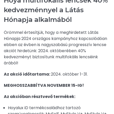
Hoya multifokális lencsék 40%
kedvezménnyel a Látás
Hónapja alkalmából
Örömmel értesítjük, hogy a meghirdetett Látás
Hónapja 2024 országos kampányhoz kapcsolódóan
ebben az évben is nagyszabású progresszív lencse
akciót hirdetünk: 2024. októberében 40%
kedvezményt biztosítunk multifokális lencséink
árából!
Az akció időtartama:
2024. október 1-31.
MEGHOSSZABBÍTVA NOVEMBER 15-IG!
Az akcióban résztvevő termékek:
Hoyalux iD termékcsaládhoz tartozó
szemüveglencsék: MySelf, MyStyle V+, MyStyle V+