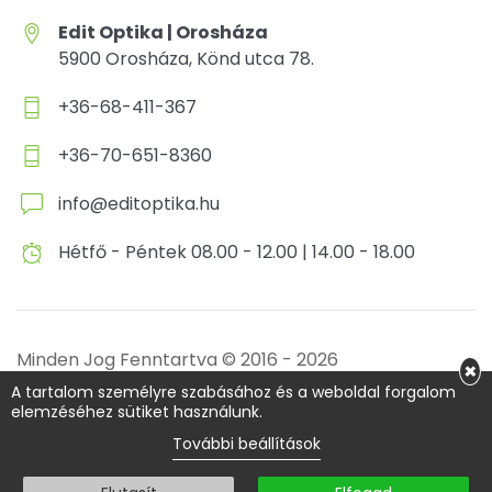
Edit Optika | Orosháza
5900 Orosháza, Könd utca 78.
+36-68-411-367
+36-70-651-8360
info@editoptika.hu
Hétfő - Péntek 08.00 - 12.00 | 14.00 - 18.00
Minden Jog Fenntartva © 2016 - 2026
×
Adatkezelési tájékoztató
Sütik
A tartalom személyre szabásához és a weboldal forgalom
elemzéséhez sütiket használunk.
A weboldalt készítette és üzemelteti:
B-Web
További beállítások
Stúdió